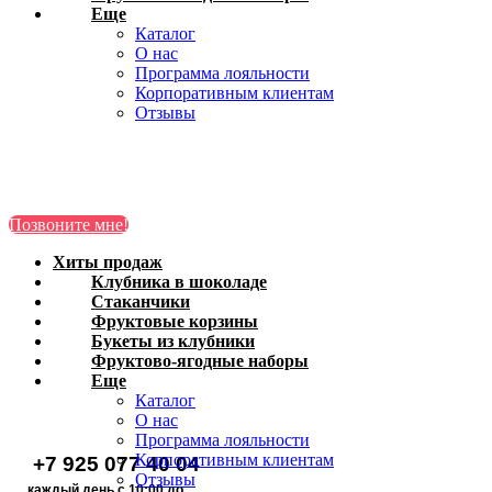
Еще
Каталог
О нас
Программа лояльности
Корпоративным клиентам
Отзывы
Клубника в
Позвоните мне!
шоколаде
Хиты продаж
Хиты продаж
Стаканчики
Клубника в шоколаде
Стаканчики
Фруктовые
Фруктовые корзины
корзины
Букеты из
Букеты из клубники
Фруктово-ягодные наборы
клубники
Фруктово-ягодные
Еще
Каталог
наборы
О нас
Позвоните мне!
Программа лояльности
Корпоративным клиентам
+7 925 077 40 04
Отзывы
каждый день с 10:00 до