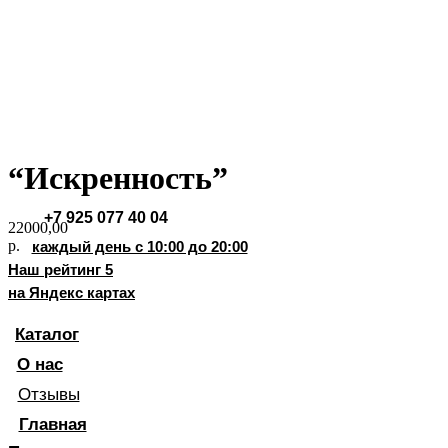
Хиты продаж
Стаканчики
Фруктовые корзины
Букеты из клубники
Фруктово-ягодные наборы
“Искренность”
Позвоните мне!
+7 925 077 40 04
22000,00
р.
каждый день с 10:00 до 20:00
Наш рейтинг 5
на Яндекс картах
Каталог
О нас
Отзывы
Главная