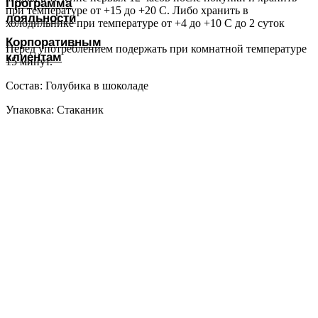
Программа
при температуре от +15 до +20 С. Либо хранить в
лояльности
холодильнике при температуре от +4 до +10 С до 2 суток
Корпоративным
Перед употреблением подержать при комнатной температуре
клиентам
15 минут.
Состав: Голубика в шоколаде
Упаковка: Стаканик