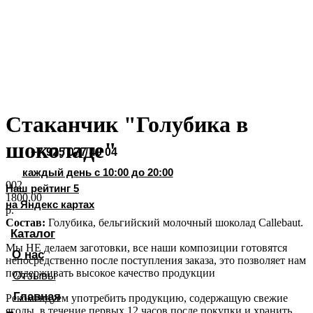
Хиты продаж
Стаканчики
Фруктовые корзины
Букеты из клубники
Фруктово-ягодные наборы
Стаканчик "Голубика в
Позвоните мне!
шоколаде"
+7 925 077 40 04
каждый день с 10:00 до 20:00
002
Наш рейтинг 5
1800,00
на Яндекс картах
р.
Состав:
Голубика, бельгийский молочный шоколад Callebaut.
Каталог
Мы НЕ делаем заготовки, все наши композиции готовятся
О нас
непосредственно после поступления заказа, это позволяет нам
поддерживать высокое качество продукции
Отзывы
Главная
Рекомендуем употребить продукцию, содержащую свежие
ягоды, в течение первых 12 часов после покупки и хранить