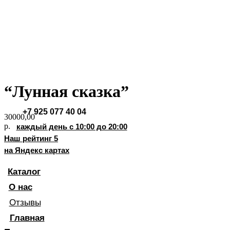
Хиты продаж
Стаканчики
Фруктовые корзины
Букеты из клубники
Фруктово-ягодные наборы
“Лунная сказка”
Позвоните мне!
+7 925 077 40 04
30000,00
р.
каждый день с 10:00 до 20:00
Наш рейтинг 5
на Яндекс картах
Каталог
О нас
Отзывы
Главная