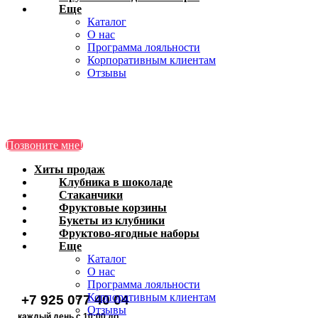
Еще
Каталог
О нас
Программа лояльности
Корпоративным клиентам
Отзывы
Клубника в
Позвоните мне!
шоколаде
Хиты продаж
Хиты продаж
Стаканчики
Клубника в шоколаде
Стаканчики
Фруктовые
Фруктовые корзины
корзины
Букеты из
Букеты из клубники
Фруктово-ягодные наборы
клубники
Фруктово-ягодные
Еще
Каталог
наборы
О нас
Позвоните мне!
Программа лояльности
Корпоративным клиентам
+7 925 077 40 04
Отзывы
каждый день с 10:00 до