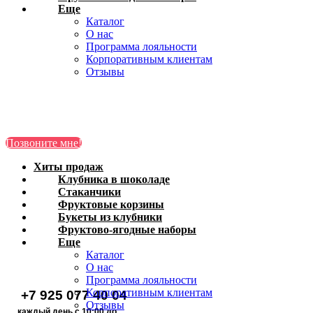
Еще
Каталог
О нас
Программа лояльности
Корпоративным клиентам
Отзывы
Клубника в
Позвоните мне!
шоколаде
Хиты продаж
Хиты продаж
Стаканчики
Клубника в шоколаде
Стаканчики
Фруктовые
Фруктовые корзины
корзины
Букеты из
Букеты из клубники
Фруктово-ягодные наборы
клубники
Фруктово-ягодные
Еще
Каталог
наборы
О нас
Позвоните мне!
Программа лояльности
Корпоративным клиентам
+7 925 077 40 04
Отзывы
каждый день с 10:00 до