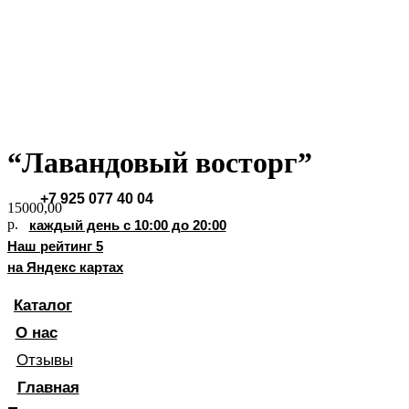
Хиты продаж
Стаканчики
Фруктовые корзины
Букеты из клубники
Фруктово-ягодные наборы
“Лавандовый восторг”
Позвоните мне!
+7 925 077 40 04
15000,00
р.
каждый день с 10:00 до 20:00
Наш рейтинг 5
на Яндекс картах
Каталог
О нас
Отзывы
Главная