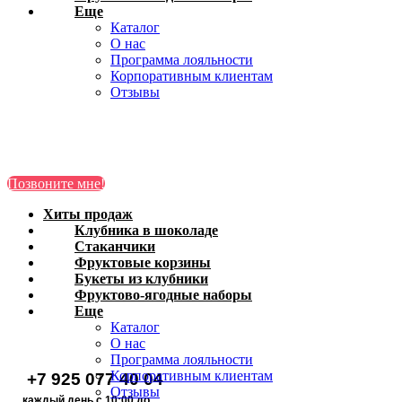
Еще
Каталог
О нас
Программа лояльности
Корпоративным клиентам
Отзывы
Клубника в
Позвоните мне!
шоколаде
Хиты продаж
Хиты продаж
Стаканчики
Клубника в шоколаде
Стаканчики
Фруктовые
Фруктовые корзины
корзины
Букеты из
Букеты из клубники
Фруктово-ягодные наборы
клубники
Фруктово-ягодные
Еще
Каталог
наборы
О нас
Позвоните мне!
Программа лояльности
Корпоративным клиентам
+7 925 077 40 04
Отзывы
каждый день с 10:00 до